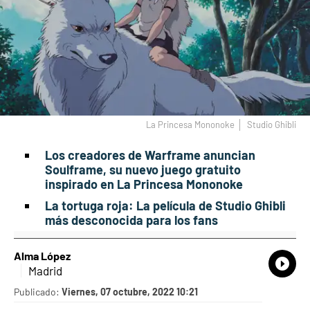
La Princesa Mononoke
Studio Ghibli
Los creadores de Warframe anuncian
Soulframe, su nuevo juego gratuito
inspirado en La Princesa Mononoke
La tortuga roja: La película de Studio Ghibli
más desconocida para los fans
Alma López
What
Comp
Madrid
Publicado:
Viernes, 07 octubre, 2022 10:21