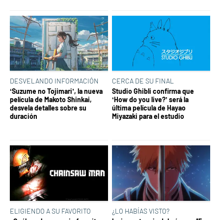
DESVELANDO INFORMACIÓN
CERCA DE SU FINAL
‘Suzume no Tojimari’, la nueva
Studio Ghibli confirma que
película de Makoto Shinkai,
‘How do you live?’ será la
desvela detalles sobre su
última película de Hayao
duración
Miyazaki para el estudio
ELIGIENDO A SU FAVORITO
¿LO HABÍAS VISTO?