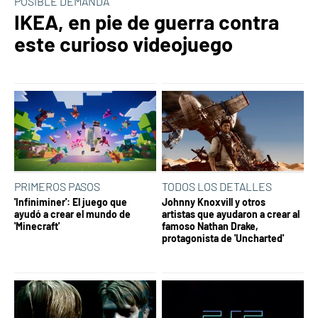
POSIBLE DEMANDA
IKEA, en pie de guerra contra
este curioso videojuego
PRIMEROS PASOS
TODOS LOS DETALLES
'Infiniminer': El juego que
Johnny Knoxvill y otros
ayudó a crear el mundo de
artistas que ayudaron a crear al
'Minecraft'
famoso Nathan Drake,
protagonista de 'Uncharted'