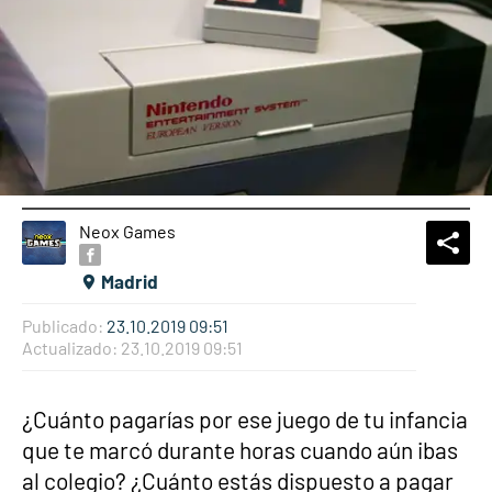
Neox Games
What
Comp
Madrid
Publicado:
23.10.2019 09:51
Actualizado:
23.10.2019 09:51
¿Cuánto pagarías por ese juego de tu infancia
que te marcó durante horas cuando aún ibas
al colegio? ¿Cuánto estás dispuesto a pagar