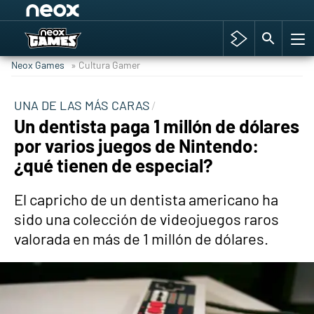
Among Us y Porno
Hyrule Warriors: La Era del Cataclismo
Neox Games
» Cultura Gamer
TGA Tercera gala
Super Mario cafetería oficial
UNA DE LAS MÁS CARAS
Un dentista paga 1 millón de dólares
Cyberpunk 2077
por varios juegos de Nintendo:
Hyrule Warriors
¿qué tienen de especial?
Asia peculiar tradición
El capricho de un dentista americano ha
sido una colección de videojuegos raros
valorada en más de 1 millón de dólares.