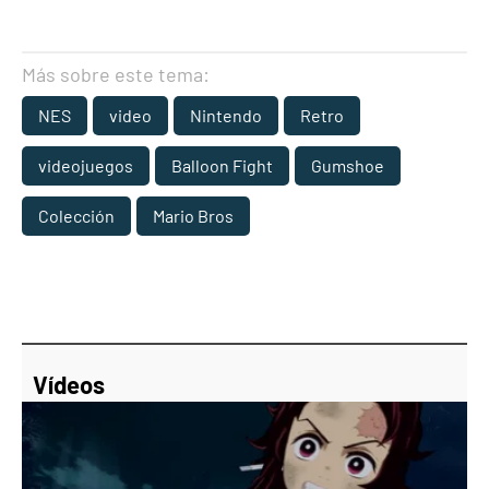
Más sobre este tema:
NES
video
Nintendo
Retro
videojuegos
Balloon Fight
Gumshoe
Colección
Mario Bros
Vídeos