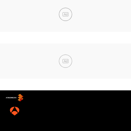
Ad
Ad