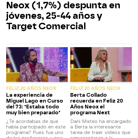
Neox (1,7%) despunta en
jóvenes, 25-44 años y
Target Comercial
FELIZ 20 AÑOS NEOX
FELIZ 20 AÑOS NEOX
La experiencia de
Berta Collado
Miguel Lago en Curso
recuerda en Feliz 20
del 73: "Estaba todo
Años Neox el
muy bien preparado"
programa Next
¿Te acordabas de que
Dani Mateo ha encargado
había participado en este
a Berta la interesante
programa? Pues fue uno
tarea de traer vídeos que
de los profesores y nos
representaran a la