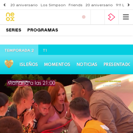
20 aniversario
Los Simpson
Friends
20 aniversario
911 Lone
SERIES
PROGRAMAS
TEMPORADA 2
T1
ISLEÑOS
MOMENTOS
NOTICIAS
PRESENTADO
Neox
» Programas
» Love Island
» Temporada 2
»
Avances