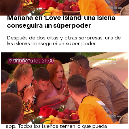
AVANCE
Mañana en 'Love Island' una isleña
conseguirá un súperpoder
Después de dos citas y otras sorpresas, una de
las isleñas conseguirá un súper poder.
neox
Madrid
Publicado:
23 de mayo de 2022, 23:23
Whatsapp
Facebook
X
Flipboard
En el próximo programa de 'Love Island'
comienzan a entrar en juego las votaciones de la
app. Todos los isleños temen lo que pueda