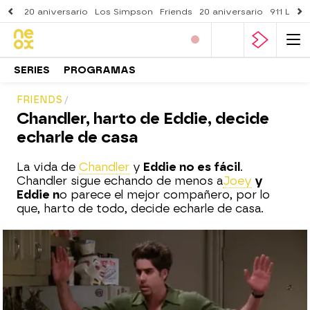
20 aniversario
Los Simpson
Friends
20 aniversario
911 Lone
SERIES
PROGRAMAS
FRIENDS
Chandler, harto de Eddie, decide
echarle de casa
La vida de
Chandler
y
Eddie no es fácil
.
Chandler sigue echando de menos a
Joey
y
Eddie n
o parece el mejor compañero, por lo
que, harto de todo, decide echarle de casa.