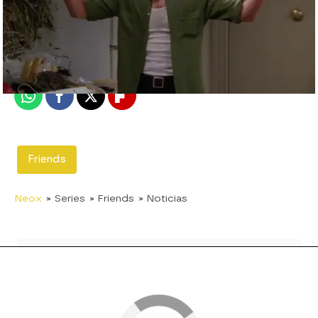
neox
Madrid
Publicado:
29 de septiembre de 2017, 15:01
Whatsapp
Facebook
X
Flipboard
Friends
Neox
» Series
» Friends
» Noticias