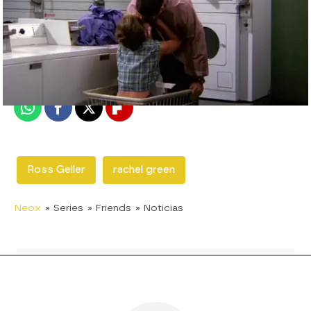
neox
Madrid
Publicado:
12 de septiembre de 2017, 15:31
Whatsapp
Facebook
X
Flipboard
Ross Geller
rachel green
Neox
» Series
» Friends
» Noticias