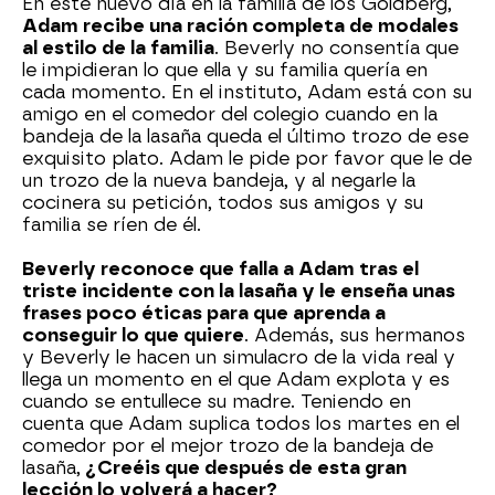
En este nuevo día en la familia de los Goldberg,
Adam recibe una ración completa de modales
al estilo de la familia
. Beverly no consentía que
le impidieran lo que ella y su familia quería en
cada momento. En el instituto, Adam está con su
amigo en el comedor del colegio cuando en la
bandeja de la lasaña queda el último trozo de ese
exquisito plato. Adam le pide por favor que le de
un trozo de la nueva bandeja, y al negarle la
cocinera su petición, todos sus amigos y su
familia se ríen de él.
Beverly reconoce que falla a Adam tras el
triste incidente con la lasaña y le enseña unas
frases poco éticas para que aprenda a
conseguir lo que quiere
. Además, sus hermanos
y Beverly le hacen un simulacro de la vida real y
llega un momento en el que Adam explota y es
cuando se entullece su madre. Teniendo en
cuenta que Adam suplica todos los martes en el
comedor por el mejor trozo de la bandeja de
lasaña,
¿Creéis que después de esta gran
lección lo volverá a hacer?