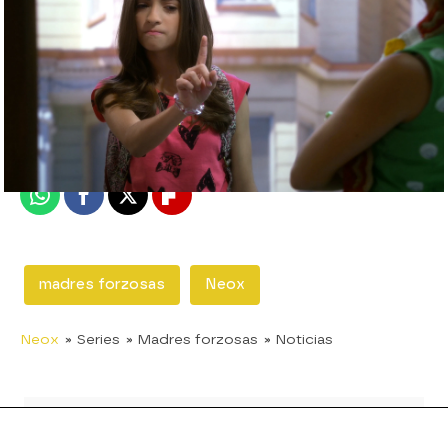
neox
Madrid
Publicado:
20 de enero de 2020, 18:02
Whatsapp
Facebook
X
Flipboard
madres forzosas
Neox
Neox
» Series
» Madres forzosas
» Noticias