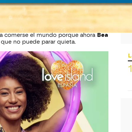
na con ascendencia africana;
su padre
akry
y ella está muy conectada con
n el futuro le gustaría involucrarse en
ración con el país de su padre. Pasó
idades, en su infancia y adolescencia
, a comerse el mundo porque ahora
Bea
que no puede parar quieta.
L