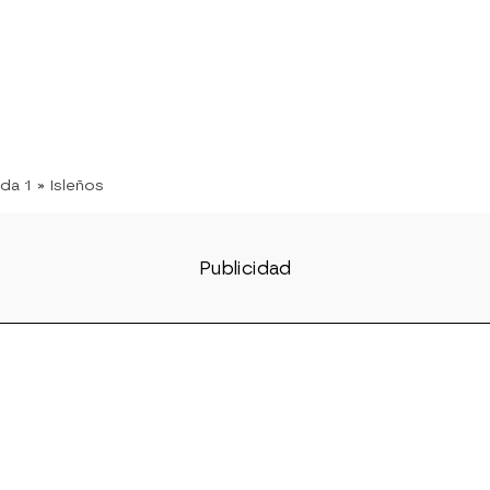
da 1
» Isleños