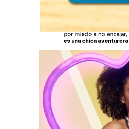
Bea es una chica catala
procede de Guinea Con
sus raíces. Afirma que e
algún proyecto de coope
de tener muchas insegur
por miedo a no encajar
es una chica aventurera