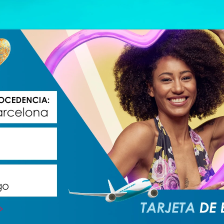
Love Island
Whatsapp
Facebook
X
Flipboa