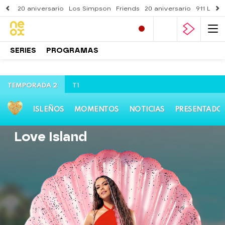
20 aniversario
Los Simpson
Friends
20 aniversario
911 Lone
SERIES
PROGRAMAS
TEMPORADA 2
T1
ISLEÑOS
MOMENTOS
NOTICIAS
PRESENTADO
Love Island