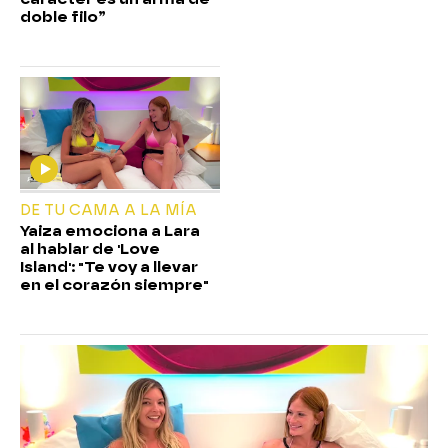
doble filo”
DE TU CAMA A LA MÍA
Yaiza emociona a Lara
al hablar de 'Love
Island': "Te voy a llevar
en el corazón siempre"