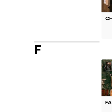
CH
F
F