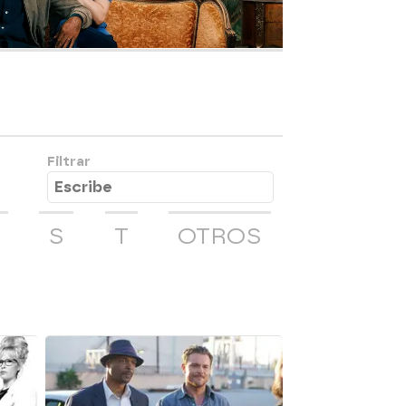
Filtrar
S
T
OTROS