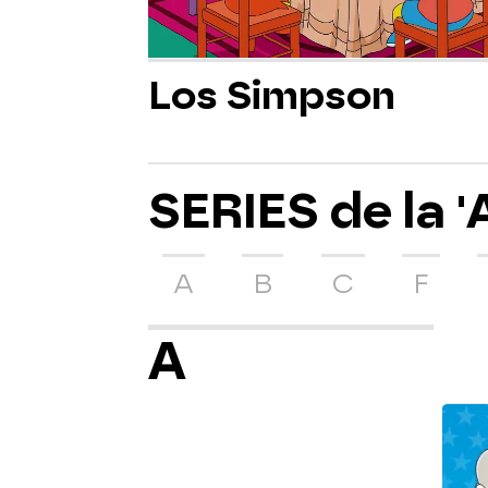
Los Simpson
SERIES de la 'A'
A
B
C
F
A