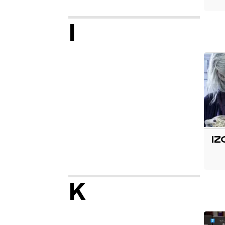
I
IZ
K