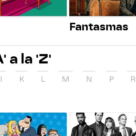
Fantasmas
 a la 'Z'
I
K
L
M
N
P
R