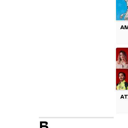
AM
A
B