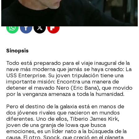
Madrid
Publicado:
09 de enero de 2015, 18:15
Whatsapp
Facebook
X
Flipboard
Sinopsis
Todo está preparado para el viaje inaugural de la
nave más moderna que jamás se haya creado: La
USS Enterprise. Su joven tripulación tiene una
importante misión: Encontra una manera de
detener el mavado Nero (Eric Bana), que movido
por la venganza amenaza a toda la humanidad.
Pero el destino de la galaxia está en manos de
dos jóvenes rivales que nacieron en mundos
diferentes. Uno de ellos, Tiberio James Kirk,
joven de una granja de Iowa que busca
emociones, es un líder nato a la búsqueda de la
causa. El otro, Spock, que creció en el planeta