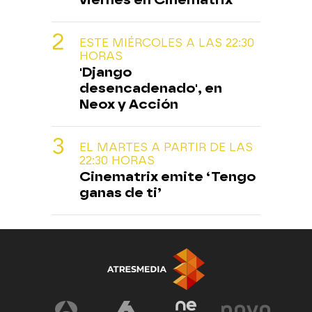
ESTE MIÉRCOLES A LAS 22:30
HORAS
'Django
desencadenado', en
Neox y Acción
EL MARTES A PARTIR DE LAS
22:30 HORAS
Cinematrix emite ‘Tengo
ganas de ti’