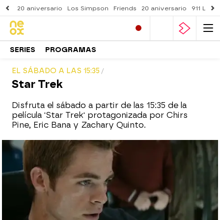
20 aniversario
Los Simpson
Friends
20 aniversario
911 Lone
SERIES
PROGRAMAS
EL SÁBADO A LAS 15:35
Star Trek
Disfruta el sábado a partir de las 15:35 de la
película 'Star Trek' protagonizada por Chirs
Pine, Eric Bana y Zachary Quinto.
neox