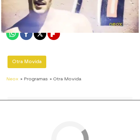
neox
Madrid
Publicado:
01 de septiembre de 2011, 17:36
Whatsapp
Facebook
X
Flipboard
Otra Movida
Neox
» Programas
» Otra Movida