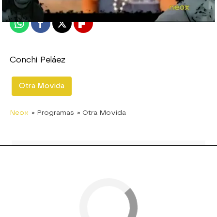
Publicado:
31 de agosto de 2011, 15:38
Whatsapp
Facebook
X
Flipboard
Conchi Peláez
Otra Movida
Neox
» Programas
» Otra Movida