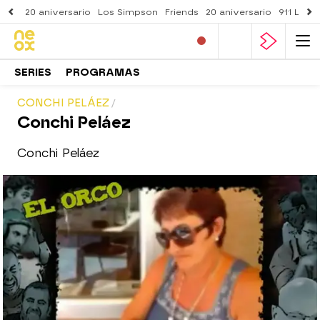
20 aniversario
Los Simpson
Friends
20 aniversario
911 Lone
SERIES
PROGRAMAS
CONCHI PELÁEZ
Conchi Peláez
Conchi Peláez
neox