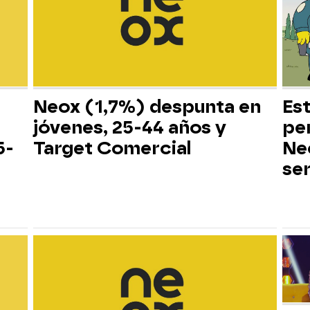
Neox (1,7%) despunta en
Es
jóvenes, 25-44 años y
pe
5-
Target Comercial
Neo
ser