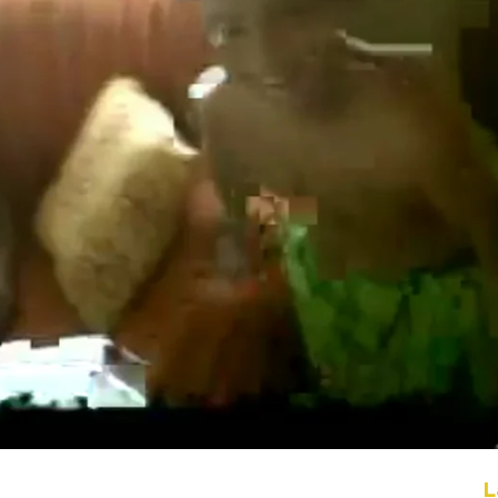
Whatsapp
Facebook
X
Flipboa
L