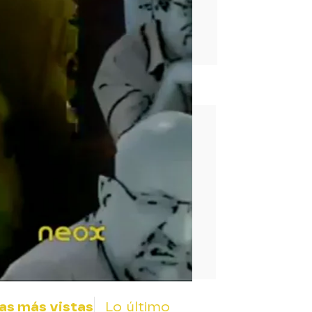
rd
as más vistas
Lo último