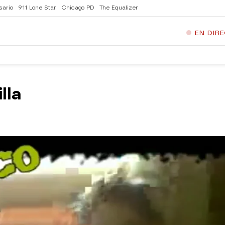
sario
911 Lone Star
Chicago PD
The Equalizer
EN DIR
lla