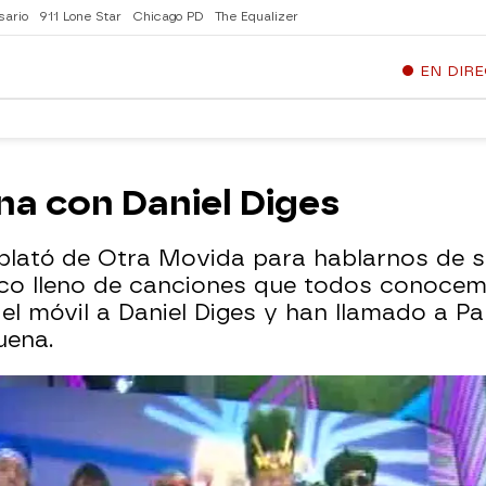
sario
911 Lone Star
Chicago PD
The Equalizer
EN DIR
na con Daniel Diges
l plató de Otra Movida para hablarnos de 
isco lleno de canciones que todos conoce
 el móvil a Daniel Diges y han llamado a 
uena.