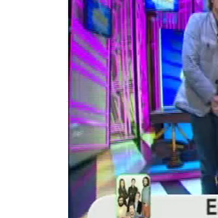
neox
Madrid
Publicado:
30 de enero de 2012, 17:40
Otra Movida
Daniel Diges