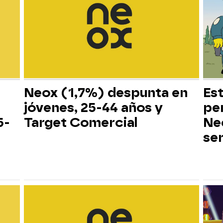
Neox (1,7%) despunta en
Es
jóvenes, 25-44 años y
pe
5-
Target Comercial
Neo
ser