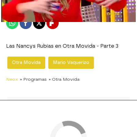
Publicado:
15 de diciembre de 2011, 17:54
Whatsapp
Facebook
X
Flipboard
Las Nancys Rubias en Otra Movida - Parte 3
Otra Movida
Mario Vaquerizo
Neox
» Programas
» Otra Movida