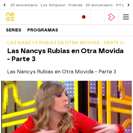
20 aniversario
Los Simpson
Friends
20 aniversario
911 Lone
SERIES
PROGRAMAS
LAS NANCYS RUBIAS EN OTRA MOVIDA - PARTE 3
Las Nancys Rubias en Otra Movida
- Parte 3
Las Nancys Rubias en Otra Movida - Parte 3
neox