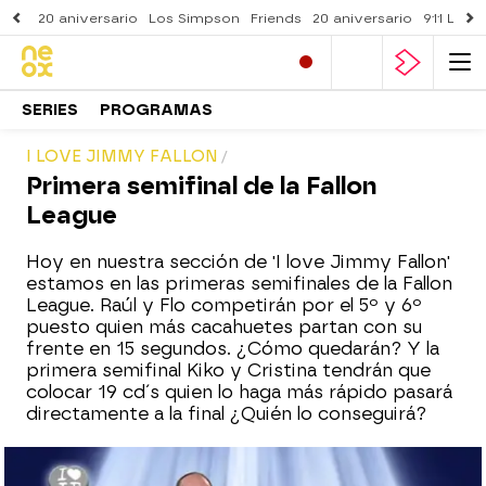
20 aniversario
Los Simpson
Friends
20 aniversario
911 Lone
SERIES
PROGRAMAS
I LOVE JIMMY FALLON
Primera semifinal de la Fallon
League
Hoy en nuestra sección de 'I love Jimmy Fallon'
estamos en las primeras semifinales de la Fallon
League. Raúl y Flo competirán por el 5º y 6º
puesto quien más cacahuetes partan con su
frente en 15 segundos. ¿Cómo quedarán? Y la
primera semifinal Kiko y Cristina tendrán que
colocar 19 cd´s quien lo haga más rápido pasará
directamente a la final ¿Quién lo conseguirá?