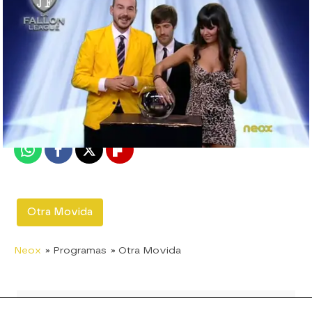
neox
Madrid
Publicado:
06 de junio de 2012, 17:17
Whatsapp
Facebook
X
Flipboard
Otra Movida
Neox
» Programas
» Otra Movida