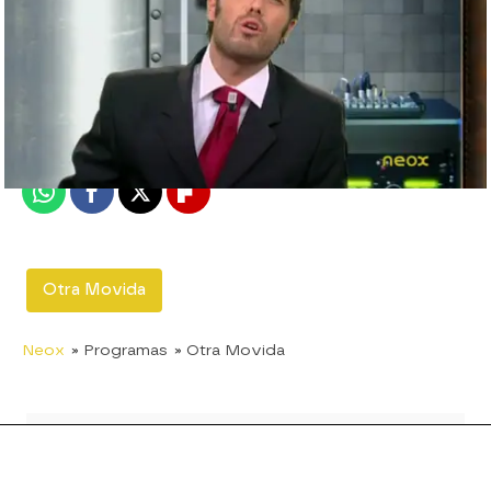
neox
Madrid
Publicado:
12 de septiembre de 2011, 17:21
Whatsapp
Facebook
X
Flipboard
Otra Movida
Neox
» Programas
» Otra Movida