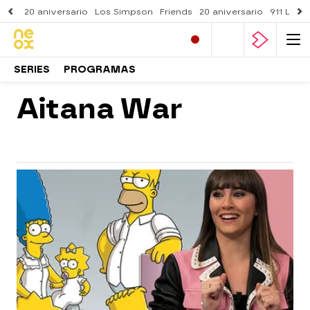
20 aniversario
Los Simpson
Friends
20 aniversario
911 Lone
SERIES
PROGRAMAS
Aitana War