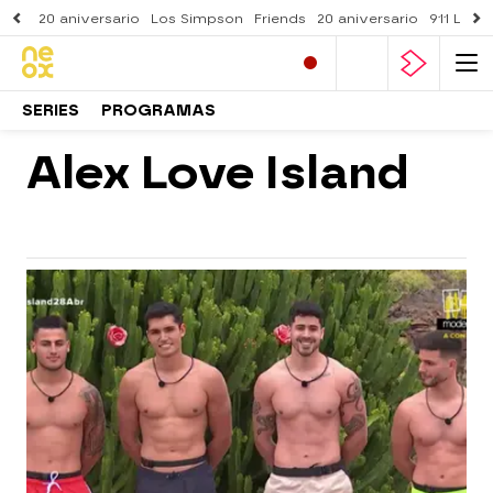
20 aniversario
Los Simpson
Friends
20 aniversario
911 Lone
SERIES
PROGRAMAS
Alex Love Island