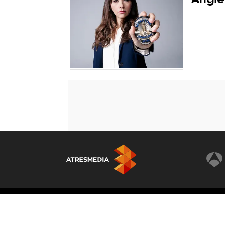
© Atresmedia Corporación de Medios de Comunicación
Graciosa 13, 28703, S.S. de los Reyes, Madrid. Reser
derechos