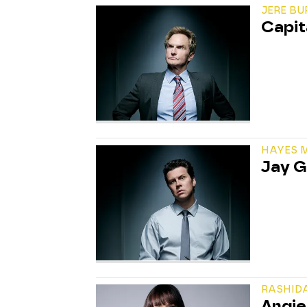
JERE BU
Capit
HAYES 
Jay G
RASHIDA
Angie