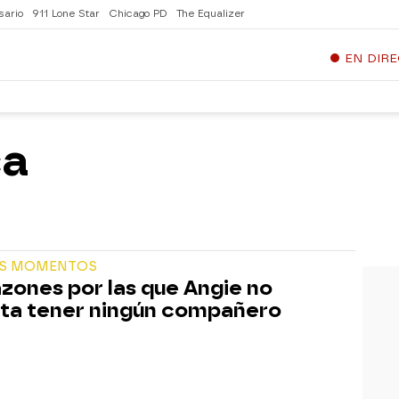
sario
911 Lone Star
Chicago PD
The Equalizer
EN DIR
ca
S MOMENTOS
azones por las que Angie no
ta tener ningún compañero