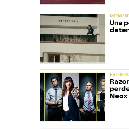
MOMEN
Una p
deten
ESTREN
Razon
perde
Neox