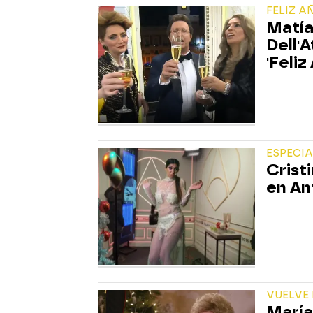
FELIZ A
Matía
Dell'
'Feliz
ESPECI
Crist
en An
VUELVE
María