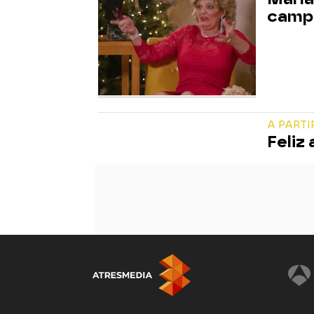
campa
A PARTI
Feliz