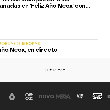
nadas en 'Feliz Año Neox' con...
R DE LAS 23:15 HORAS
 año Neox, en directo