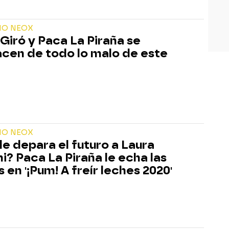
ÑO NEOX
Giró y Paca La Piraña se
cen de todo lo malo de este
ÑO NEOX
le depara el futuro a Laura
ni? Paca La Piraña le echa las
 en '¡Pum! A freír leches 2020'