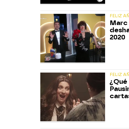
FELIZ A
Marc 
desha
2020
FELIZ A
¿Qué 
Pausi
cartas