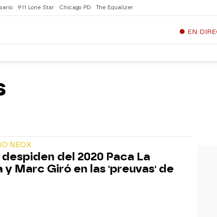
sario
911 Lone Star
Chicago PD
The Equalizer
EN DIR
s
ÑO NEOX
e despiden del 2020 Paca La
a y Marc Giró en las 'preuvas' de