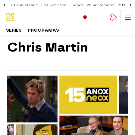
20 aniversario
Los Simpson
Friends
20 aniversario
911 Lone
SERIES
PROGRAMAS
Chris Martin