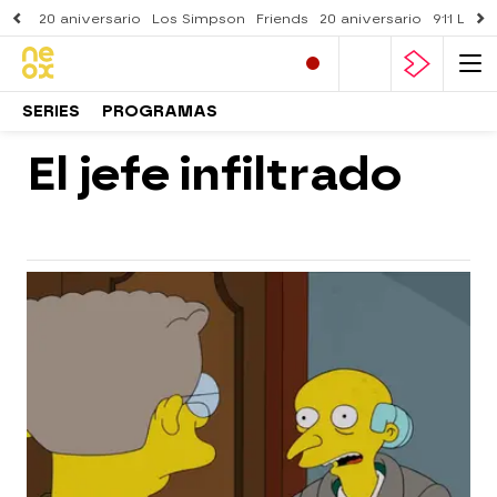
20 aniversario
Los Simpson
Friends
20 aniversario
911 Lone
SERIES
PROGRAMAS
El jefe infiltrado