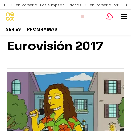
20 aniversario
Los Simpson
Friends
20 aniversario
911 Lone
SERIES
PROGRAMAS
Eurovisión 2017