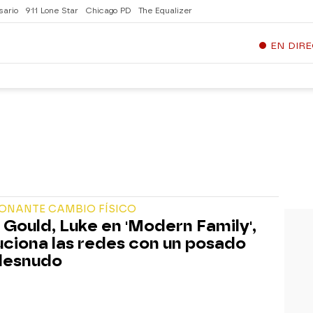
sario
911 Lone Star
Chicago PD
The Equalizer
EN DIR
IONANTE CAMBIO FÍSICO
 Gould, Luke en 'Modern Family',
uciona las redes con un posado
desnudo