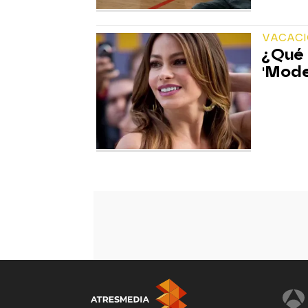
VACACI
¿Qué 
'Mode