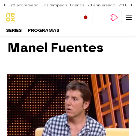
20 aniversario
Los Simpson
Friends
20 aniversario
911 Lone
SERIES
PROGRAMAS
Manel Fuentes