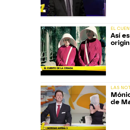
EL CUEN
Así es
origin
LAS NOT
Mónic
de Ma