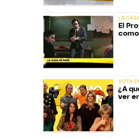
LA CASA
El Pr
como
VOTA E
¿A qu
ver e