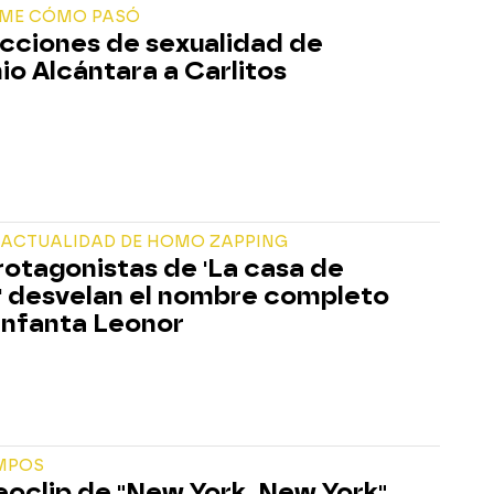
ME CÓMO PASÓ
ecciones de sexualidad de
io Alcántara a Carlitos
E ACTUALIDAD DE HOMO ZAPPING
rotagonistas de 'La casa de
' desvelan el nombre completo
 Infanta Leonor
MPOS
deoclip de "New York, New York"