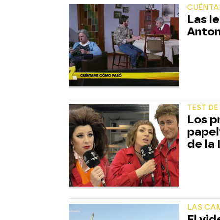
CUÉNTA
Las l
Anton
TEST D
Los p
papel
de la
LAS CA
El vi