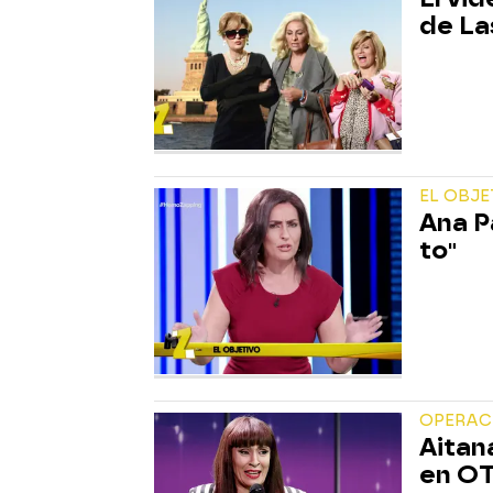
de L
EL OBJE
Ana P
to"
OPERAC
Aitan
en O