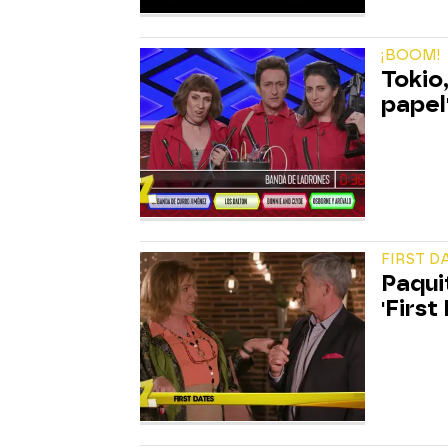
¡BOOM!
Tokio,
papel
FIRST D
Paqui
'First