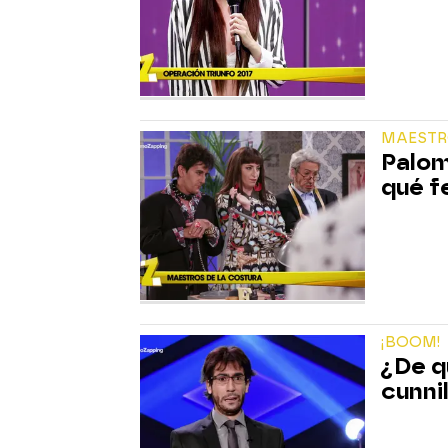
MAESTR
Palom
qué fe
¡BOOM!
¿De q
cunni