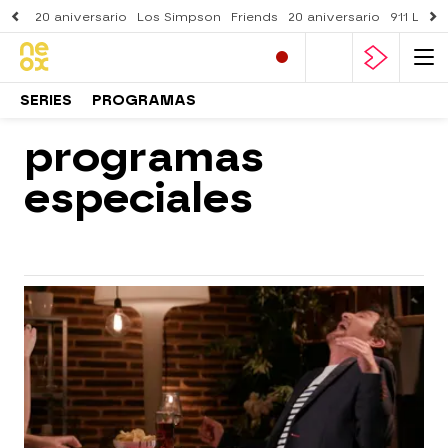
20 aniversario
Los Simpson
Friends
20 aniversario
911 Lone
SERIES
PROGRAMAS
programas
especiales