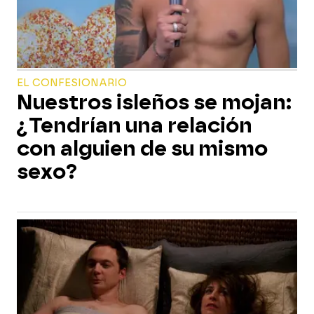
EL CONFESIONARIO
Nuestros isleños se mojan:
¿Tendrían una relación
con alguien de su mismo
sexo?