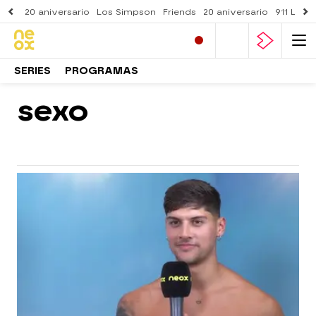
20 aniversario
Los Simpson
Friends
20 aniversario
911 Lone
SERIES
PROGRAMAS
sexo