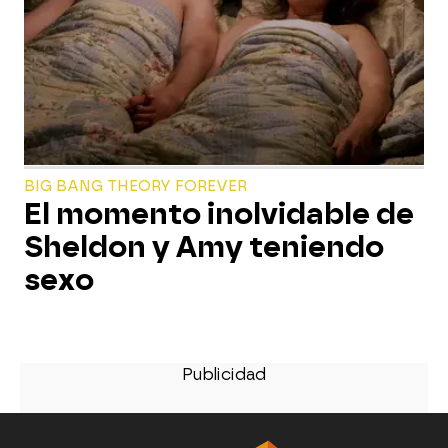
BIG BANG THEORY FOREVER
El momento inolvidable de
Sheldon y Amy teniendo
sexo