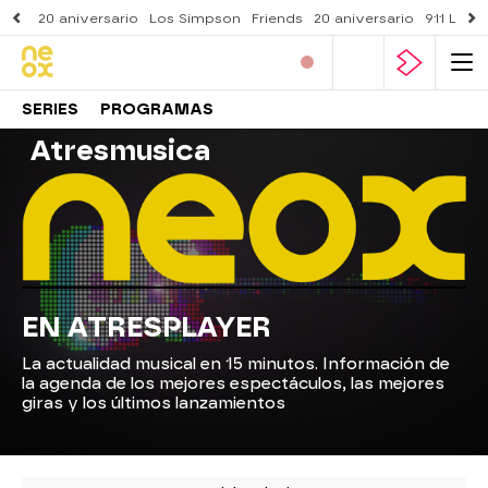
20 aniversario
Los Simpson
Friends
20 aniversario
911 Lone
SERIES
PROGRAMAS
Atresmusica
EN ATRESPLAYER
La actualidad musical en 15 minutos. Información de
la agenda de los mejores espectáculos, las mejores
giras y los últimos lanzamientos