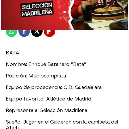
neox
Madrid
Publicado:
02 de junio de 2011, 11:01
Whatsapp
Facebook
X
Flipboard
BATA
Nombre: Enrique Batanero “Bata”
Posición: Mediocampista
Equipo de procedencia: C.D. Guadalajara
Equipo favorito: Atlético de Madrid
Representa a: Selección Madrileña
Sueño: Jugar en el Calderón con la camiseta del
Atleti