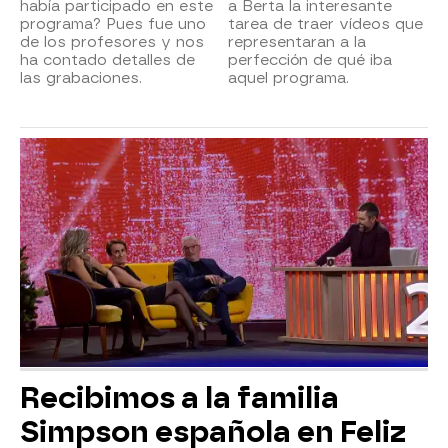
había participado en este
a Berta la interesante
programa? Pues fue uno
tarea de traer vídeos que
de los profesores y nos
representaran a la
ha contado detalles de
perfección de qué iba
las grabaciones.
aquel programa.
Recibimos a la familia
Simpson española en Feliz