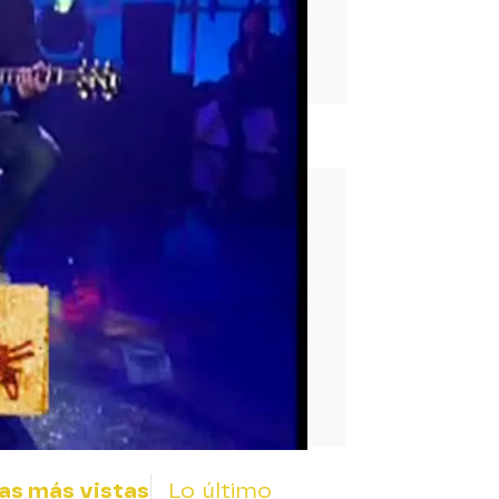
rd
as más vistas
Lo último