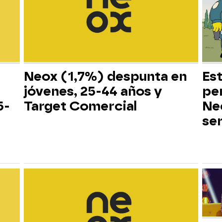
Neox (1,7%) despunta en
Es
jóvenes, 25-44 años y
pe
5-
Target Comercial
Neo
ser