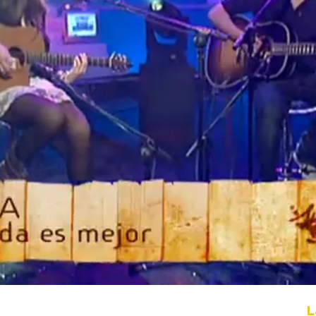
Whatsapp
Facebook
X
Flipboa
eox 'La vida es mejor¡
L