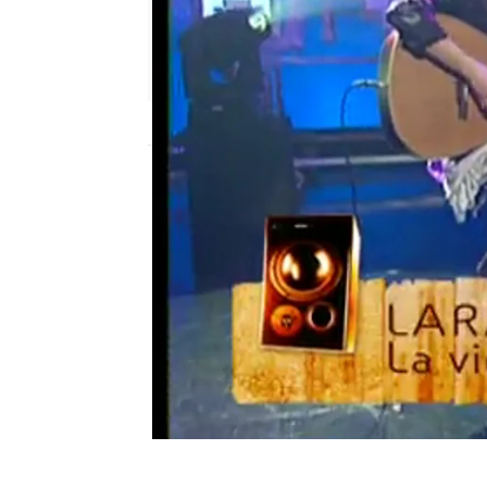
neox
Publicado:
05 de abril de 2011, 16:12
Lara canta en Estación N
Estación Neox