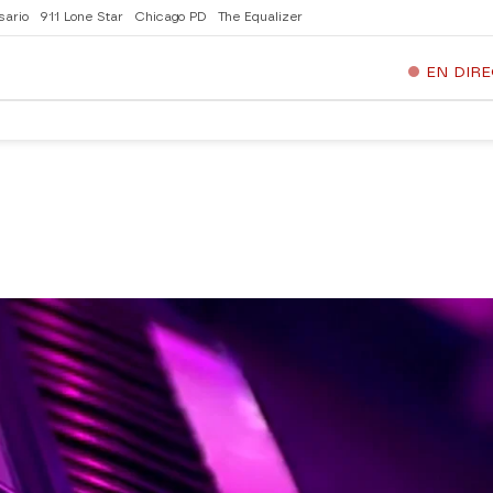
sario
911 Lone Star
Chicago PD
The Equalizer
EN DIR