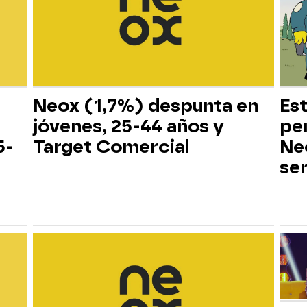
Neox (1,7%) despunta en
Es
jóvenes, 25-44 años y
pe
5-
Target Comercial
Neo
ser