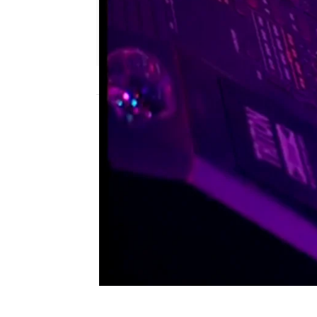
neox
Publicado:
22 de abril de 2013, 18:00
Noche de Estrellas
Estación Neox