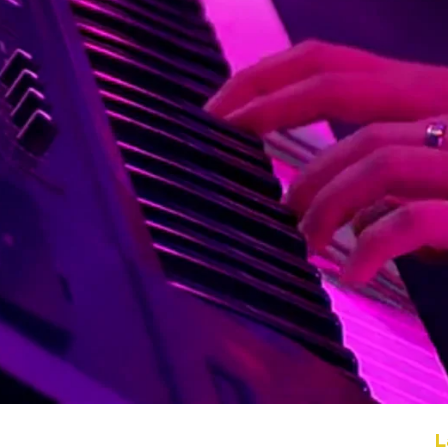
Whatsapp
Facebook
X
Flipboa
L