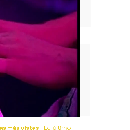
rd
as más vistas
Lo último