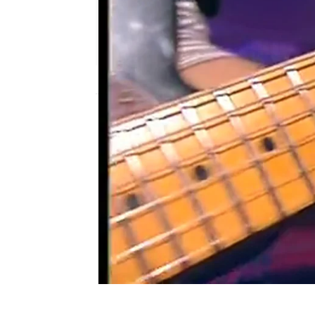
neox
Publicado:
21 de diciembre de 2010, 12:4
Preciados toca 'Otra op
Estación Neox