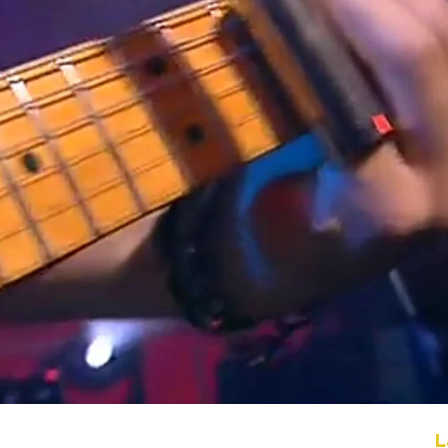
Whatsapp
Facebook
X
Flipboa
2
ortunidad' en Estación Neox
L