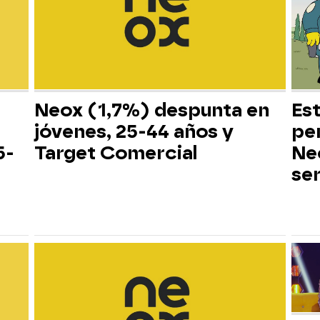
Neox (1,7%) despunta en
Es
jóvenes, 25-44 años y
pe
5-
Target Comercial
Neo
ser