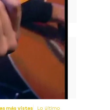
rd
as más vistas
Lo último