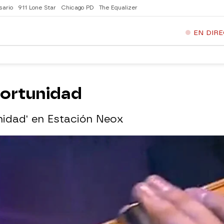
sario
911 Lone Star
Chicago PD
The Equalizer
EN DIR
portunidad
nidad' en Estación Neox