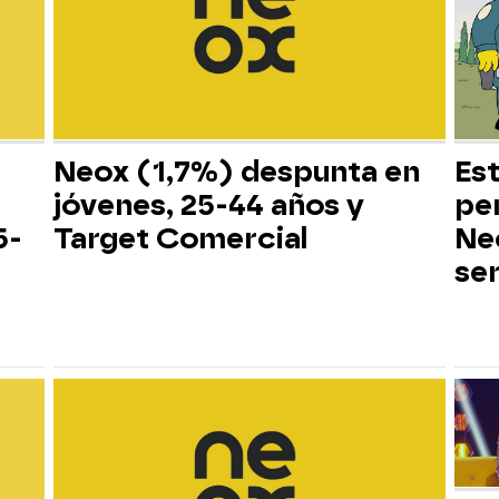
Neox (1,7%) despunta en
Es
jóvenes, 25-44 años y
pe
5-
Target Comercial
Neo
ser