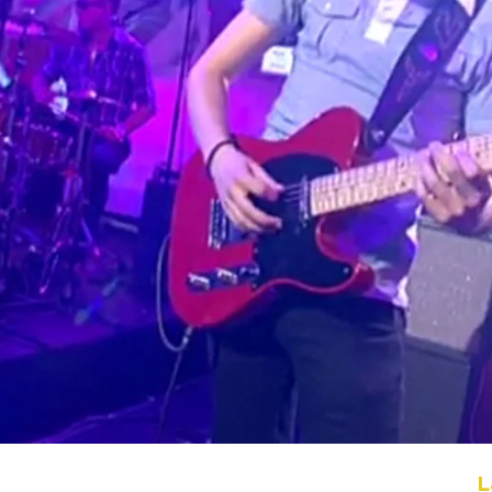
Whatsapp
Facebook
X
Flipboa
L