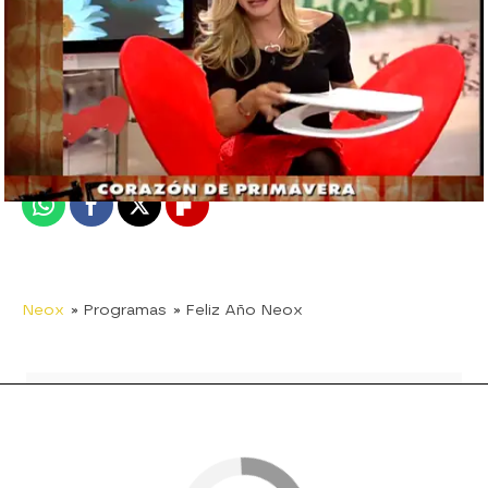
neox
Madrid
Publicado:
26 de enero de 2018, 20:33
Whatsapp
Facebook
X
Flipboard
Neox
» Programas
» Feliz Año Neox