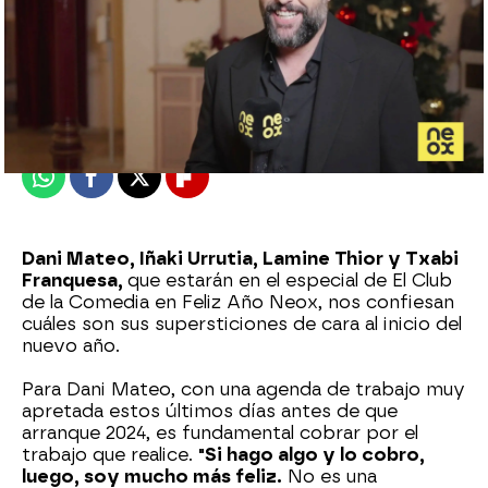
neox
Publicado:
23 de diciembre de 2023, 15:23
Whatsapp
Facebook
X
Flipboard
Dani Mateo, Iñaki Urrutia, Lamine Thior y Txabi
Franquesa,
que estarán en el especial de El Club
de la Comedia en Feliz Año Neox, nos confiesan
cuáles son sus supersticiones de cara al inicio del
nuevo año.
Para Dani Mateo, con una agenda de trabajo muy
apretada estos últimos días antes de que
arranque 2024, es fundamental cobrar por el
trabajo que realice.
"Si hago algo y lo cobro,
luego, soy mucho más feliz.
No es una