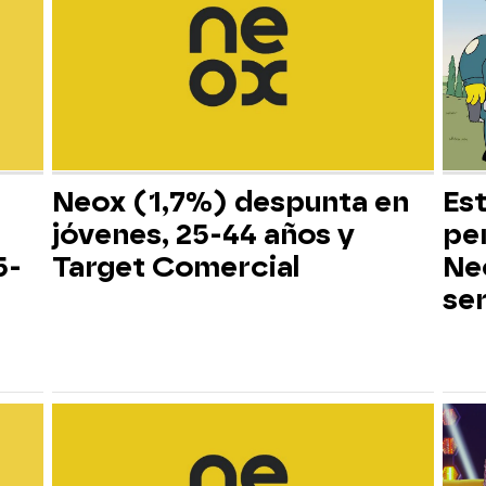
Neox (1,7%) despunta en
Es
jóvenes, 25-44 años y
pe
5-
Target Comercial
Neo
ser