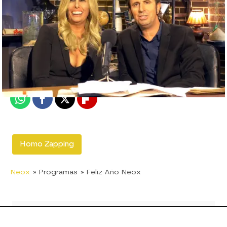
neox
Madrid
Publicado:
08 de febrero de 2018, 14:13
Whatsapp
Facebook
X
Flipboard
Homo Zapping
Neox
» Programas
» Feliz Año Neox