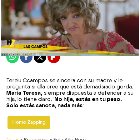
neox
Madrid
Publicado:
07 de febrero de 2018, 16:33
Whatsapp
Facebook
X
Flipboard
Terelu Ccampos se sincera con su madre y le
pregunta si ella cree que está demadsiado gorda.
María Teresa,
siempre dispuesta a defender a su
hija, lo tiene claro. '
No hija, estás en tu peso.
Solo estás sanota, nada más'
Homo Zapping
Neox
» Programas
» Feliz Año Neox