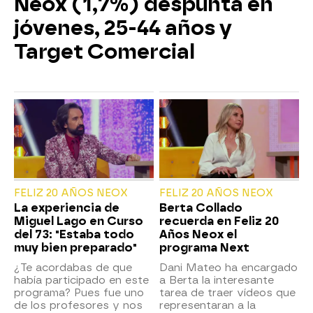
Neox (1,7%) despunta en
jóvenes, 25-44 años y
Target Comercial
FELIZ 20 AÑOS NEOX
FELIZ 20 AÑOS NEOX
La experiencia de
Berta Collado
Miguel Lago en Curso
recuerda en Feliz 20
del 73: "Estaba todo
Años Neox el
muy bien preparado"
programa Next
¿Te acordabas de que
Dani Mateo ha encargado
había participado en este
a Berta la interesante
programa? Pues fue uno
tarea de traer vídeos que
de los profesores y nos
representaran a la