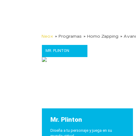
Neox
» Programas
» Homo Zapping
» Avan
MR. PLINTON
Mr. Plinton
Diseña a tu personaje y juega en su
mundo virtual