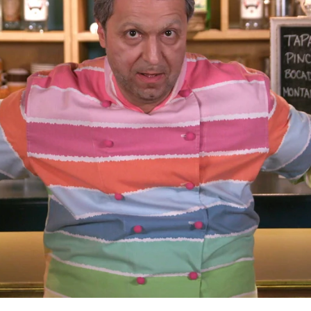
Whatsapp
Facebook
X
Flipboa