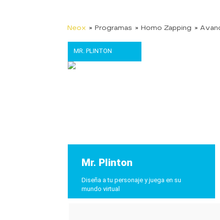
Neox
» Programas
» Homo Zapping
» Avan
MR. PLINTON
Mr. Plinton
Diseña a tu personaje y juega en su
mundo virtual