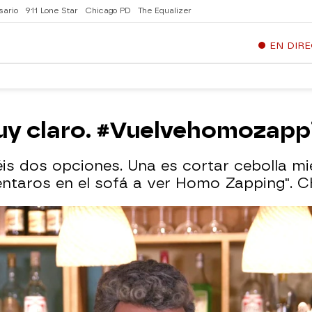
sario
911 Lone Star
Chicago PD
The Equalizer
EN DIR
muy claro. #Vuelvehomozapp
éis dos opciones. Una es cortar cebolla m
sentaros en el sofá a ver Homo Zapping". C