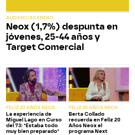
AUDIENCIAS ENERO
Neox (1,7%) despunta en
jóvenes, 25-44 años y
Target Comercial
FELIZ 20 AÑOS NEOX
FELIZ 20 AÑOS NEOX
La experiencia de
Berta Collado
Miguel Lago en Curso
recuerda en Feliz 20
del 73: "Estaba todo
Años Neox el
muy bien preparado"
programa Next