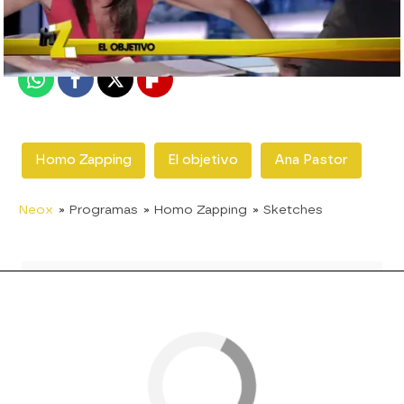
Madrid
Publicado:
25 de junio de 2017, 22:31
Whatsapp
Facebook
X
Flipboard
Homo Zapping
El objetivo
Ana Pastor
Neox
» Programas
» Homo Zapping
» Sketches