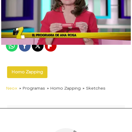
neox
Madrid
Publicado:
16 de julio de 2017, 22:33
Whatsapp
Facebook
X
Flipboard
Homo Zapping
Neox
» Programas
» Homo Zapping
» Sketches