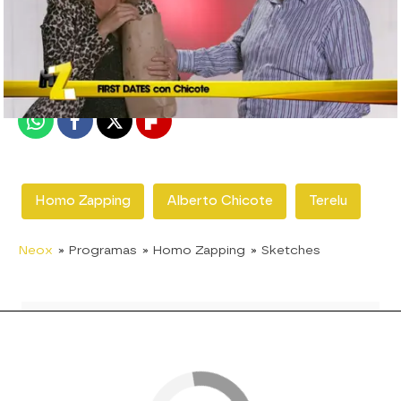
neox
Madrid
Publicado:
22 de marzo de 2018, 02:27
Whatsapp
Facebook
X
Flipboard
Homo Zapping
Alberto Chicote
Terelu
Neox
» Programas
» Homo Zapping
» Sketches