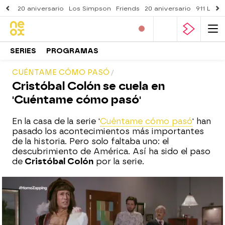
20 aniversario
Los Simpson
Friends
20 aniversario
911 Lone
SERIES
PROGRAMAS
CUÉNTAME CÓMO PASÓ
Cristóbal Colón se cuela en
'Cuéntame cómo pasó'
En la casa de la serie '
Cuéntame cómo pasó
' han
pasado los acontecimientos más importantes
de la historia. Pero solo faltaba uno: el
descubrimiento de América. Así ha sido el paso
de
Cristóbal Colón
por la serie.